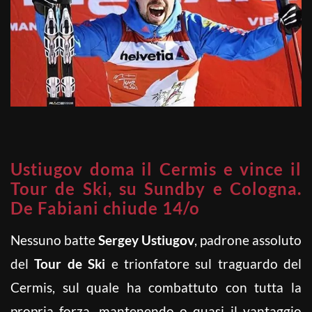
Ustiugov doma il Cermis e vince il
Tour de Ski, su Sundby e Cologna.
De Fabiani chiude 14/o
Nessuno batte
Sergey
Ustiugov
, padrone assoluto
del
Tour de Ski
e trionfatore sul traguardo del
Cermis, sul quale ha combattuto con tutta la
propria forza, mantenendo o quasi il vantaggio