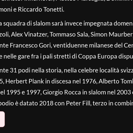
moni e Riccardo Tonetti.
a squadra di slalom sarà invece impegnata domeni
zoli, Alex Vinatzer, Tommaso Sala, Simon Maurber
ante Francesco Gori, ventiduenne milanese del Cen
nelle gare fra i pali stretti di Coppa Europa dispu
e 31 podi nella storia, nella celebre località sviz
, Herbert Plank in discesa nel 1976, Alberto Tom
nel 1995 e 1997, Giorgio Rocca in slalom nel 2003
 podio è datato 2018 con Peter Fill, terzo in combi