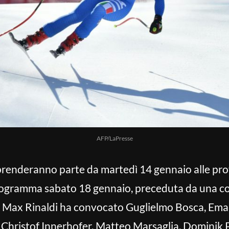
AFP/LaPresse
prenderanno parte da martedì 14 gennaio alle prove
ogramma sabato 18 gennaio, preceduta da una co
vo Max Rinaldi ha convocato Guglielmo Bosca, Ema
, Christof Innerhofer, Matteo Marsaglia, Dominik P