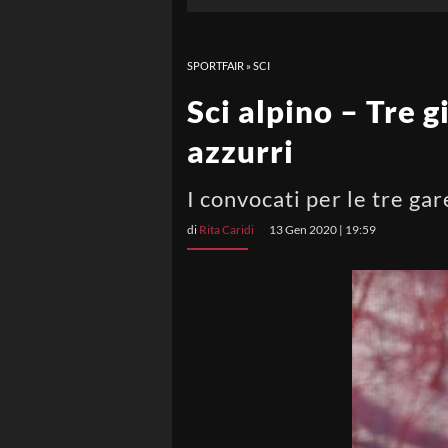
SPORTFAIR
»
SCI
Sci alpino – Tre 
azzurri
I convocati per le tre ga
di
Rita Caridi
13 Gen 2020 | 19:59