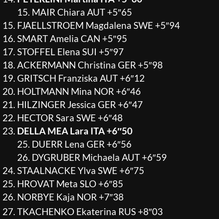
15. MAIR Chiara AUT +5″65
FJAELLSTROEM Magdalena SWE +5″94
SMART Amelia CAN +5″95
STOFFEL Elena SUI +5″97
ACKERMANN Christina GER +5″98
GRITSCH Franziska AUT +6″12
HOLTMANN Mina NOR +6″46
HILZINGER Jessica GER +6″47
HECTOR Sara SWE +6″48
DELLA MEA Lara ITA +6″50
25. DUERR Lena GER +6″56
26. DYGRUBER Michaela AUT +6″59
STAALNACKE Ylva SWE +6″75
HROVAT Meta SLO +6″85
NORBYE Kaja NOR +7″38
TKACHENKO Ekaterina RUS +8″03