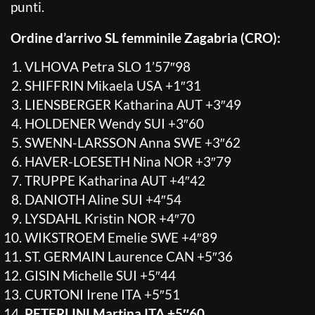
punti.
Ordine d’arrivo SL femminile Zagabria (CRO):
VLHOVA Petra SLO 1’57″98
SHIFFRIN Mikaela USA +1″31
LIENSBERGER Katharina AUT +3″49
HOLDENER Wendy SUI +3″60
SWENN-LARSSON Anna SWE +3″62
HAVER-LOESETH Nina NOR +3″79
TRUPPE Katharina AUT +4″42
DANIOTH Aline SUI +4″54
LYSDAHL Kristin NOR +4″70
WIKSTROEM Emelie SWE +4″89
ST. GERMAIN Laurence CAN +5″36
GISIN Michelle SUI +5″44
CURTONI Irene ITA +5″51
PETERLINI Martina ITA +5″60