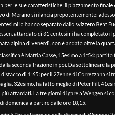
a per le sue caratteristiche: il piazzamento finale è
vo di Merano si rilancia prepotentemente: adesso i
centesimi lo hanno separato dallo svizzero Beat Fu
essen, attardato di 31 centesimi ha completato il
ata alpina di venerdì, non è andato oltre la quart
 classifica è Mattia Casse, 15esimo a 1″54: partito 
lla seconda frazione in poi. Da sottolineare la p
istacco di 1″65: per il 27enne di Correzzana si tr
lia, 32esimo, ha fatto meglio di Peter Fill, 41es
più attardati. La tre giorni di gare a Wengen si 
i domenica a partire dalle ore 10,15.
minik Paris al termine della discesa di Wengen: “
l