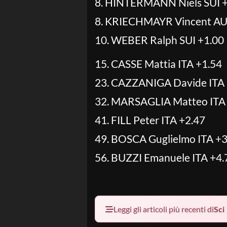
8. HINTERMANN Niels SUI 
8. KRIECHMAYR Vincent AU
10. WEBER Ralph SUI +1.00
15. CASSE Mattia ITA +1.54
23. CAZZANIGA Davide ITA 
32. MARSAGLIA Matteo ITA
41. FILL Peter ITA +2.47
49. BOSCA Guglielmo ITA +3
56. BUZZI Emanuele ITA +4.
Leggi gli articoli più recenti di
Sci