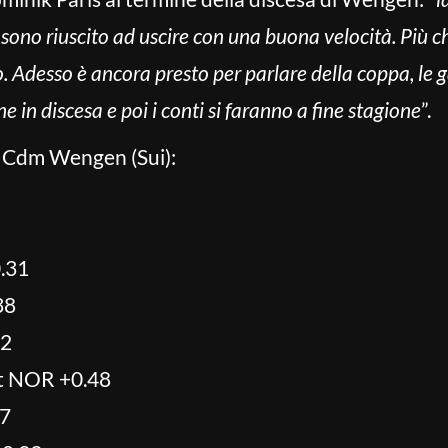
 sono riuscito ad uscire con una buona velocità. Più c
 Adesso è ancora presto per parlare della coppa, le gar
 in discesa e poi i conti si faranno a fine stagione
”.
e Cdm Wengen (Sui):
.31
38
42
t NOR +0.48
87