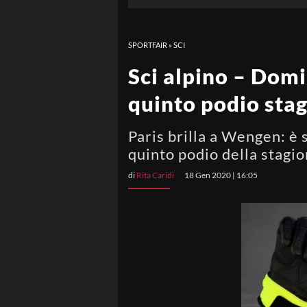
SPORTFAIR
»
SCI
Sci alpino – Domi
quinto podio sta
Paris brilla a Wengen: è 
quinto podio della stagi
di
Rita Caridi
18 Gen 2020 | 16:05