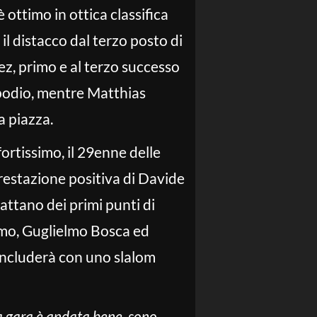
 ottimo in ottica classifica
l distacco dal terzo posto di
ez, primo e al terzo successo
 podio, mentre Matthias
a piazza.
fortissimo, il 29enne delle
restazione positiva di Davide
attano dei primi punti di
imo, Guglielmo Bosca ed
concluderà con uno slalom
a gara è andata bene, sono