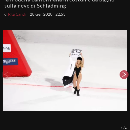
sulla neve di Schladming
di
Rita Caridi
28 Gen 2020 | 22:53
1
/
6