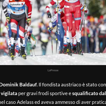
LaPresse
Dominik Baldauf
. Il fondista austriaco è stato c
 vigilata
per gravi frodi sportive e
squalificato dal
nel caso Adelass ed aveva ammesso di aver prati