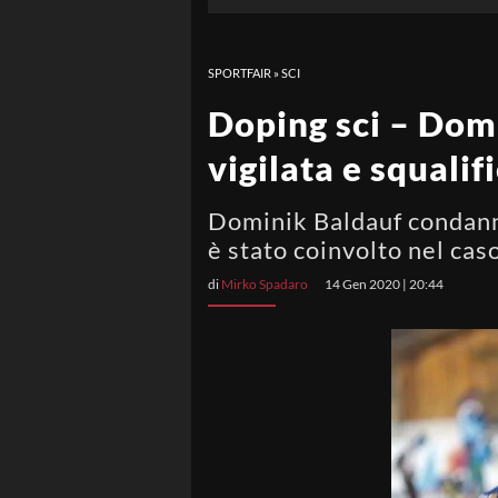
SPORTFAIR
»
SCI
Doping sci – Domi
vigilata e squalif
Dominik Baldauf condannat
è stato coinvolto nel ca
di
Mirko Spadaro
14 Gen 2020 | 20:44