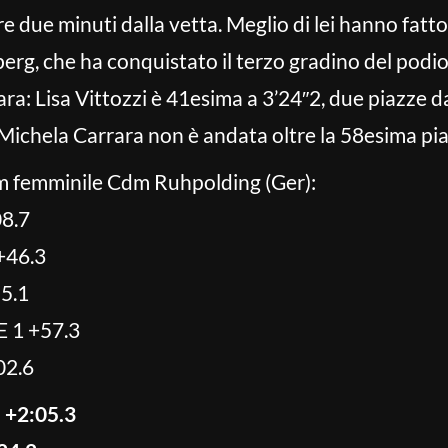
re due minuti dalla vetta. Meglio di lei hanno fatt
g, che ha conquistato il terzo gradino del podio.
gara: Lisa Vittozzi è 41esima a 3’24″2, due piazze 
 Michela Carrara non è andata oltre la 58esima pi
km femminile Cdm Ruhpolding (Ger):
8.7
+46.3
5.1
 1 +57.3
02.6
 +2:05.3