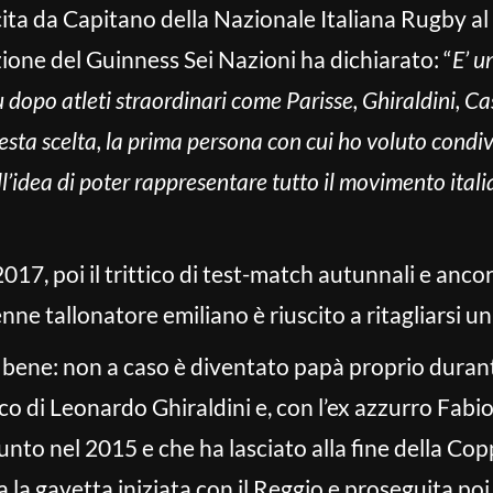
scita da Capitano della Nazionale Italiana Rugby 
ione del Guinness Sei Nazioni ha dichiarato: “
E’ u
ù dopo atleti straordinari come Parisse, Ghiraldini, 
sta scelta, la prima persona con cui ho voluto condivi
’idea di poter rappresentare tutto il movimento itali
 2017, poi il trittico di test-match autunnali e anc
tenne tallonatore emiliano è riuscito a ritagliarsi u
 bene: non a caso è diventato papà proprio durant
co di Leonardo Ghiraldini e, con l’ex azzurro Fabi
unto nel 2015 e che ha lasciato alla fine della C
la gavetta iniziata con il Reggio e proseguita po