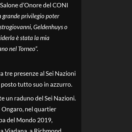
al Salone d’Onore del CONI
n grande privilegio poter
Castrogiovanni, Geldenhuys o
derla è stata la mia
ano nel Torneo”.
ora tre presenze al Sei Nazioni
n posto tutto suo in azzurro.
e un raduno del Sei Nazioni.
o Ongaro, nel quartier
oppa del Mondo 2019,
i a Viadana, a Richmond