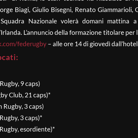
orge Biagi, Giulio Bisegni, Renato Giammarioli, G
Squadra Nazionale volerà domani mattina a D
’Irlanda. L’annuncio della formazione titolare per l
.com/federugby
– alle ore 14 di giovedì dall’hotel 
ocati:
ugby, 9 caps)
y Club, 21 caps)*
 Rugby, 3 caps)
ugby, 3 caps)*
ugby, esordiente)*