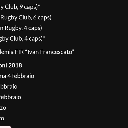
Club, 9 caps)*
ugby Club, 6 caps)
 Rugby, 4 caps)
y Club, 4 caps)*
demia FIR “Ivan Francescato”
oni 2018
oma 4 febbraio
febbraio
 febbraio
rzo
zo