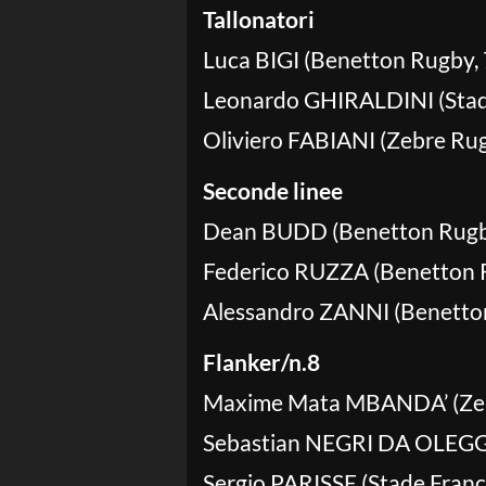
Tallonatori
Luca BIGI (Benetton Rugby, 
Leonardo GHIRALDINI (Stade
Oliviero FABIANI (Zebre Rug
Seconde linee
Dean BUDD (Benetton Rugby
Federico RUZZA (Benetton R
Alessandro ZANNI (Benetton
Flanker/n.8
Maxime Mata MBANDA’ (Zebr
Sebastian NEGRI DA OLEGGI
Sergio PARISSE (Stade Franca