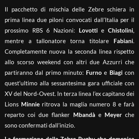
Il pacchetto di mischia delle Zebre schiera in
prima linea due piloni convocati dall’Italia per il
prossimo RBS 6 Nazioni:
Lovotti
e
Chistolini
,
mentre a tallonatore torna titolare
Fabiani
.
Completamente nuova la seconda linea rispetto
allo scorso weekend con altri due Azzurri che
partiranno dal primo minuto:
Furno
e
Biagi
con
quest’ultimo alla sessantesima gara ufficiale con
XV del Nord-Ovest. In terza linea l’ex capitano dei
Lions
Minnie
ritrova la maglia numero 8 e farà
reparto coi due flanker
Mbandà
e
Meyer
che
sono confermati dall’inizio.
La formazione delle Zebre Rugby che domenica