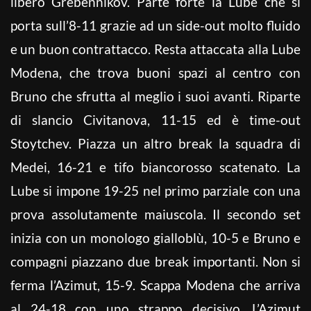
libero Grebennikov. Parte forte la Lube che si
porta sull’8-11 grazie ad un side-out molto fluido
e un buon contrattacco. Resta attaccata alla Lube
Modena, che trova buoni spazi al centro con
Bruno che sfrutta al meglio i suoi avanti. Riparte
di slancio Civitanova, 11-15 ed è time-out
Stoytchev. Piazza un altro break la squadra di
Medei, 16-21 e tifo biancorosso scatenato. La
Lube si impone 19-25 nel primo parziale con una
prova assolutamente maiuscola. Il secondo set
inizia con un monologo gialloblù, 10-5 e Bruno e
compagni piazzano due break importanti. Non si
ferma l’Azimut, 15-9. Scappa Modena che arriva
al 24-18 con uno strappo decisivo. L’Azimut