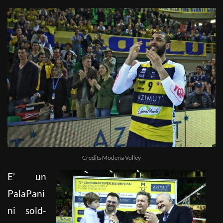
Credits Modena Volley
E’ un
PalaPani
ni sold-