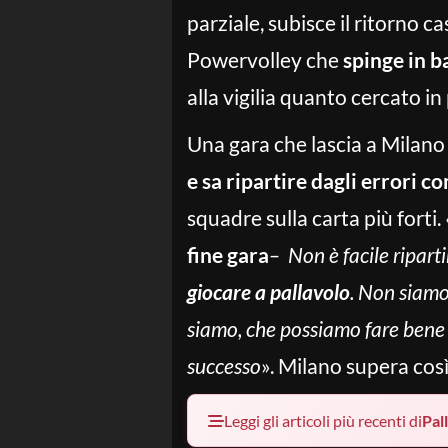
parziale, subisce il ritorno c
Powervolley che
spinge in b
alla vigilia quanto cercato in 
Una gara che lascia a Milan
e sa ripartire dagli errori 
squadre sulla carta più forti. 
fine gara
– Non è facile ripart
giocare a pallavolo
. Non siamo
siamo, che possiamo fare bene e 
successo
». Milano supera così
Leggi gli articoli più recenti di
Pal