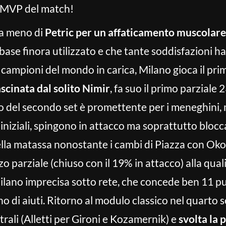
, MVP del match!
 a meno di
Petric per un affaticamento muscolare
ase finora utilizzato e che tante soddisfazioni ha 
 campioni del mondo in carica, Milano gioca il pri
ascinata dal solito Nimir
, fa suo il primo parziale
io del secondo set è promettente per i meneghini, 
i iniziali, spingono in attacco ma soprattutto blo
ella matassa nonostante i cambi di Piazza con Okol
 parziale (chiuso con il 19% in attacco) alla quali
ilano imprecisa sotto rete, che concede ben 11 p
o di aiuti. Ritorno al modulo classico nel quarto 
rali (Alletti per Gironi e Kozamernik) e
svolta la 