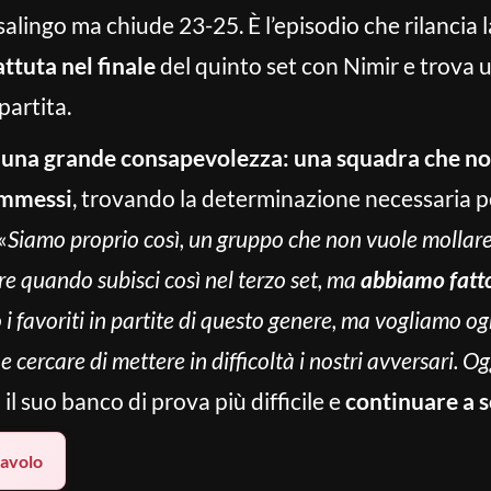
asalingo ma chiude 23-25. È l’episodio che rilancia l
attuta nel finale
del quinto set con Nimir e trova 
partita.
o
una grande consapevolezza: una squadra che non
commessi
, trovando la determinazione necessaria 
«
Siamo proprio così, un gruppo che non vuole mollar
ire quando subisci così nel terzo set, ma
abbiamo fatto
 i favoriti in partite di questo genere, ma vogliamo og
cercare di mettere in difficoltà i nostri avversari. Og
 il suo banco di prova più difficile e
continuare a s
lavolo