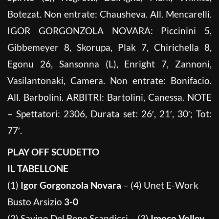
Botezat. Non entrate: Chausheva. All. Mencarelli.
IGOR GORGONZOLA NOVARA: Piccinini 5,
Gibbemeyer 8, Skorupa, Plak 7, Chirichella 8,
Egonu 26, Sansonna (L), Enright 7, Zannoni,
Vasilantonaki, Camera. Non entrate: Bonifacio.
All. Barbolini. ARBITRI: Bartolini, Canessa. NOTE
– Spettatori: 2306, Durata set: 26′, 21′, 30′; Tot:
77′.
PLAY OFF SCUDETTO
IL TABELLONE
(1)
Igor Gorgonzola Novara
– (4) Unet E-Work
Busto Arsizio
3-0
(2) Savino Del Bene Scandicci – (3)
Imoco Volley