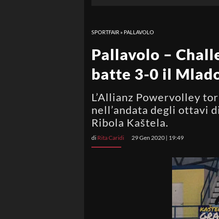
SPORTFAIR
»
PALLAVOLO
Pallavolo – Chall
batte 3-0 il Mlad
L’Allianz Powervolley tor
nell’andata degli ottavi 
Ribola Kaštela.
di
Rita Caridi
29 Gen 2020 | 19:49