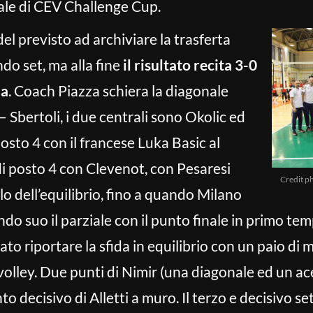
inale di CEV Challenge Cup.
el previsto ad archiviare la trasferta
do set, ma alla fine
il risultato recita 3-0
na
. Coach Piazza schiera la diagonale
– Sbertoli, i due centrali sono Okolic ed
posto 4 con il francese Luka Basic al
di posto 4 con Clevenot, con Pesaresi
Credit p
filo dell’equilibrio, fino a quando Milano
ndo suo il parziale con il punto finale in primo tem
to riportare la sfida in equilibrio con un paio di 
volley. Due punti di Nimir (una diagonale ed un ac
o decisivo di Alletti a muro. Il terzo e decisivo se