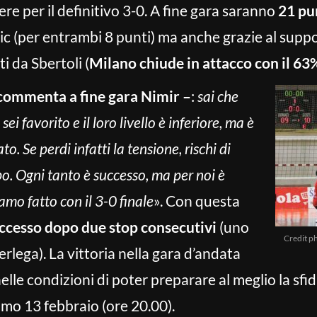
ere per il definitivo 3-0. A fine gara saranno
21 pu
c (per entrambi 8 punti) ma anche grazie al suppor
ti da Sbertoli (
Milano chiude in attacco con il 63
commenta a fine gara Nimir –
:
sai che
ei favorito e il loro livello è inferiore, ma è
 Se perdi infatti la tensione, rischi di
o. Ogni tanto è successo, ma per noi è
mo fatto con il 3-0 finale
». Con questa
uccesso dopo due stop consecutivi
(uno
Credit p
erlega). La vittoria nella gara d’andata
lle condizioni di poter preparare al meglio la sfida
imo 13 febbraio (ore 20.00).