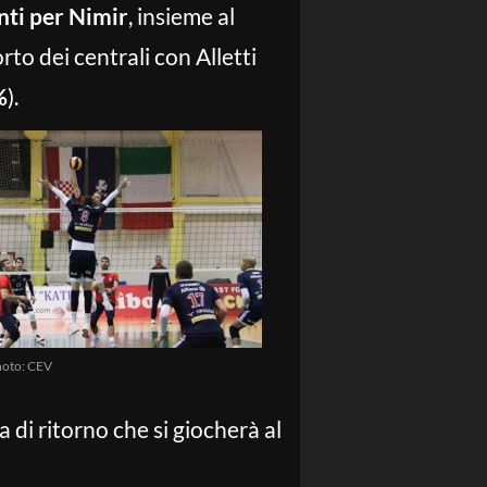
nti per Nimir
, insieme al
to dei centrali con Alletti
%
).
hoto: CEV
 di ritorno che si giocherà al