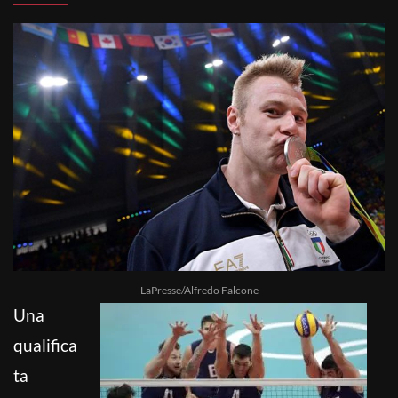
LaPresse/Alfredo Falcone
Una
qualifica
ta