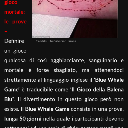
gioco
mortale:
le prove
–
Definire
Credits: The Siberian Times
un gioco
qualcosa di così agghiacciante, sanguinario e
mortale è forse sbagliato, ma attenendoci
strettamente al linguaggio inglese il
‘Blue Whale
Game’
è traducibile come ‘
Il Gioco della Balena
Blu
“. Il divertimento in questo gioco però non
esiste. Il
Blue Whale Game
consiste in una prova,
lunga 50 giorni
nella quale i partecipanti devono