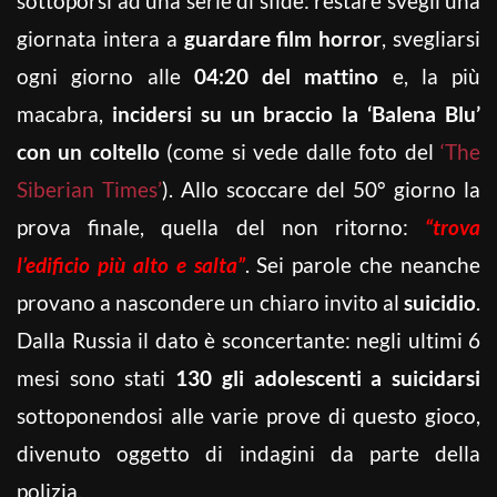
sottoporsi ad una serie di sfide: restare svegli una
giornata intera a
guardare film horror
, svegliarsi
ogni giorno alle
04:20 del mattino
e, la più
macabra,
incidersi su un braccio la ‘Balena Blu’
con un coltello
(come si vede dalle foto del
‘The
Siberian Times’
). Allo scoccare del 50° giorno la
prova finale, quella del non ritorno:
“trova
l’edificio più alto e salta”
. Sei parole che neanche
provano a nascondere un chiaro invito al
suicidio
.
Dalla Russia il dato è sconcertante: negli ultimi 6
mesi sono stati
130 gli adolescenti a suicidarsi
sottoponendosi alle varie prove di questo gioco,
divenuto oggetto di indagini da parte della
polizia.