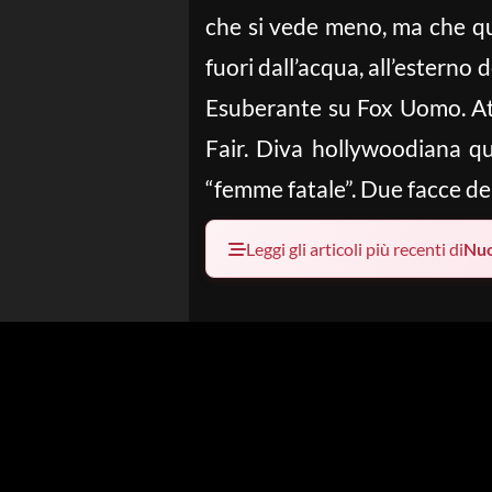
che si vede meno, ma che qua
fuori dall’acqua, all’esterno
Esuberante su Fox Uomo. Att
Fair. Diva hollywoodiana qu
“femme fatale”. Due facce del
Leggi gli articoli più recenti di
Nu