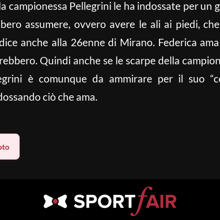
se la campionessa Pellegrini le ha indossate per un
bbero assumere, ovvero avere le ali ai piedi, ch
dice anche alla 26enne di Mirano. Federica ama le
erebbero. Quindi anche se le scarpe della campion
legrini è comunque da ammirare per il suo “co
ndossando ciò che ama.
oto