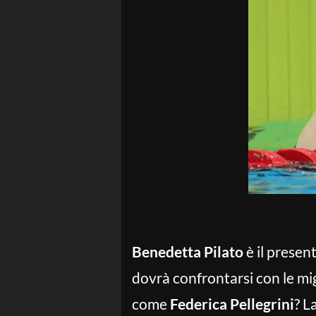
Benedetta Pilato
è il presen
dovrà confrontarsi con le mi
come
Federica Pellegrini
? L