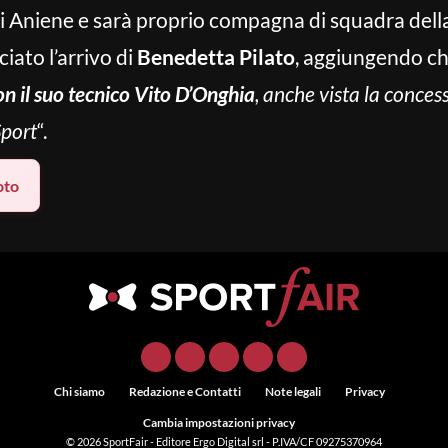
eri Aniene e sarà proprio compagna di squadra della
iato l’arrivo di
Benedetta Pilato
, aggiungendo che
on il suo tecnico Vito D’Onghia
, anche vista la conces
Sport
“.
oto
Chi siamo
Redazione e Contatti
Note legali
Privacy
Cambia impostazioni privacy
© 2026
SportFair
- Editore Ergo Digital srl - P.IVA/CF 09275370964