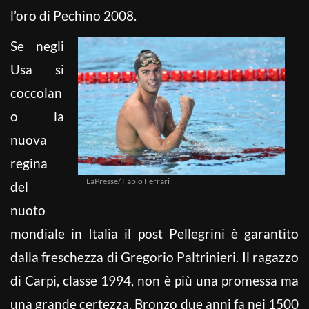
l’oro di Pechino 2008.
Se negli
Usa si
coccolan
o la
nuova
regina
LaPresse/ Fabio Ferrari
del
nuoto
mondiale in Italia il post Pellegrini è garantito
dalla freschezza di Gregorio Paltrinieri. Il ragazzo
di Carpi, classe 1994, non è più una promessa ma
una grande certezza. Bronzo due anni fa nei 1500