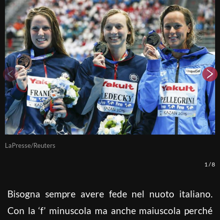
LaPresse/Reuters
L
1
/
8
Bisogna sempre avere fede nel nuoto italiano.
Con la ‘f’ minuscola ma anche maiuscola perché