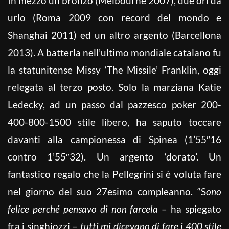
In mezzo un bronzo (Melbourne 2007), due ori da
urlo (Roma 2009 con record del mondo e
Shanghai 2011) ed un altro argento (Barcellona
2013). A batterla nell’ultimo mondiale catalano fu
la statunitense Missy ‘The Missile’ Franklin, oggi
relegata al terzo posto. Solo la marziana Katie
Ledecky, ad un passo dal pazzesco poker 200-
400-800-1500 stile libero, ha saputo toccare
davanti alla campionessa di Spinea (1’55″16
contro 1’55″32). Un argento ‘dorato’. Un
fantastico regalo che la Pellegrini si è voluta fare
nel giorno del suo 27esimo compleanno. “S
ono
felice perché pensavo di non farcela
– ha spiegato
fra i singhiozzi –
tutti mi dicevano di fare i 400 stile