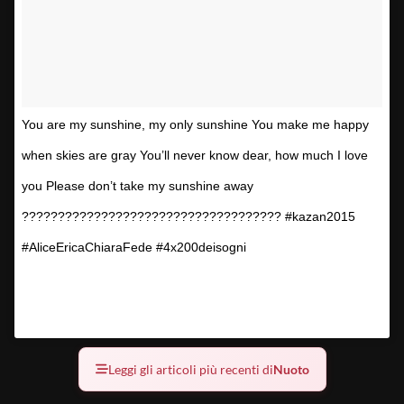
You are my sunshine, my only sunshine You make me happy
when skies are gray You’ll never know dear, how much I love
you Please don’t take my sunshine away
???????????????????????????????????? #kazan2015
#AliceEricaChiaraFede #4x200deisogni
Una foto pubblicata da Federica Pellegrini
(@kikkafede88) in data:
6 Ago 2015 alle ore 23:54 PDT
Leggi gli articoli più recenti di
Nuoto