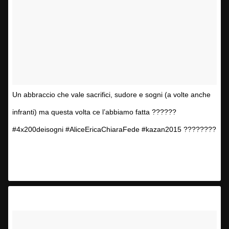
Un abbraccio che vale sacrifici, sudore e sogni (a volte anche
infranti) ma questa volta ce l’abbiamo fatta ??????
#4x200deisogni #AliceEricaChiaraFede #kazan2015 ????????
Una foto pubblicata da Federica Pellegrini
(@kikkafede88) in data:
6 Ago 2015 alle ore 22:46 PDT