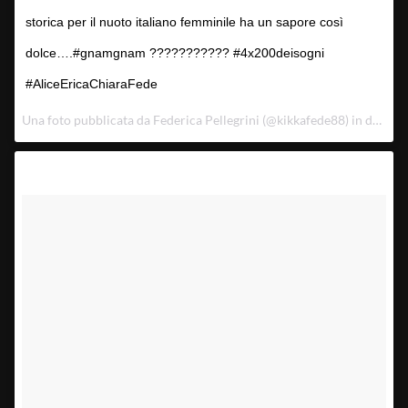
storica per il nuoto italiano femminile ha un sapore così
dolce….#gnamgnam ??????????? #4x200deisogni
#AliceEricaChiaraFede
Una foto pubblicata da Federica Pellegrini (@kikkafede88) in data:
6