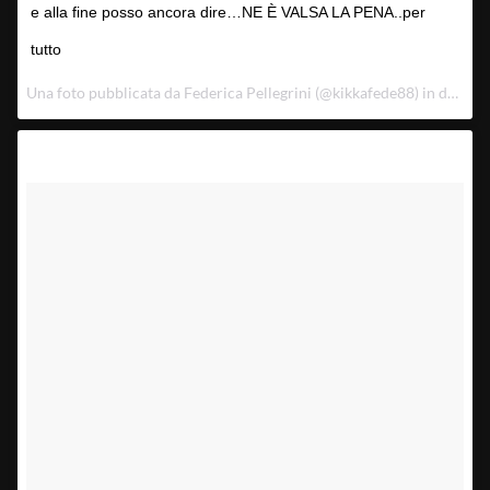
e alla fine posso ancora dire…NE È VALSA LA PENA..per
tutto
Una foto pubblicata da Federica Pellegrini (@kikkafede88) in data:
6