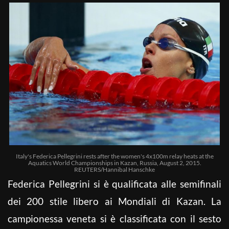
Italy's Federica Pellegrini rests after the women's 4x100m relay heats at the
Aquatics World Championships in Kazan, Russia, August 2, 2015.
REUTERS/Hannibal Hanschke
Federica Pellegrini si è qualificata alle semifinali
dei 200 stile libero ai
Mondiali
di Kazan. La
campionessa veneta si è classificata con il sesto