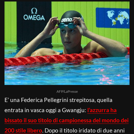
AFP/LaPresse
E’ una Federica Pellegrini strepitosa, quella
entrata in vasca oggi a Gwangju:
l’azzurra ha
bissato il suo titolo di campionessa del mondo dei
200 stile libero
. Dopo il titolo iridato di due anni