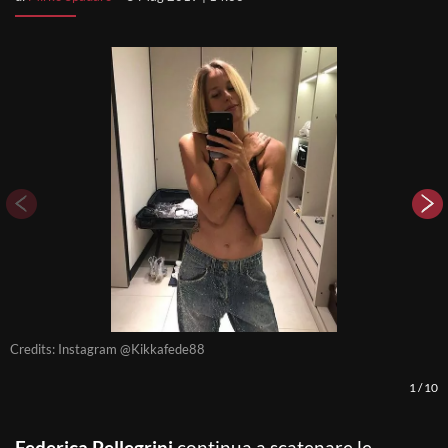
Credits: Instagram @Kikkafede88
C
1
/
10
Federica Pellegrini
continua a scatenare le