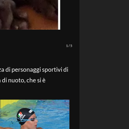
1
/
5
a di personaggi sportivi di
 di nuoto, che si è