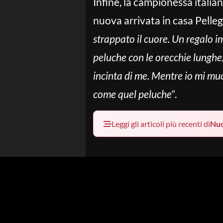
Infine, la campionessa italia
nuova arrivata in casa Pelleg
strappato il cuore. Un regalo i
peluche con le orecchie lungh
incinta di me. Mentre io mi m
come quel peluche
“.
Leggi gli articoli più recenti di
Nu