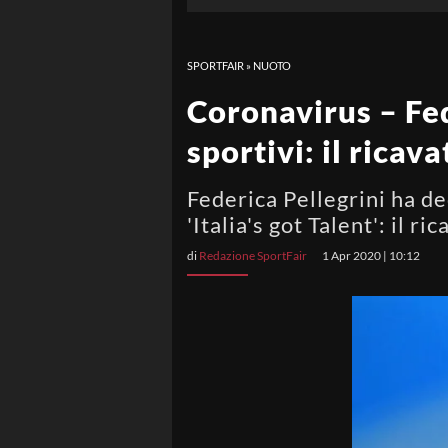
SPORTFAIR
»
NUOTO
Coronavirus – Fed
sportivi: il rica
Federica Pellegrini ha dec
'Italia's got Talent': il 
di
Redazione SportFair
1 Apr 2020 | 10:12