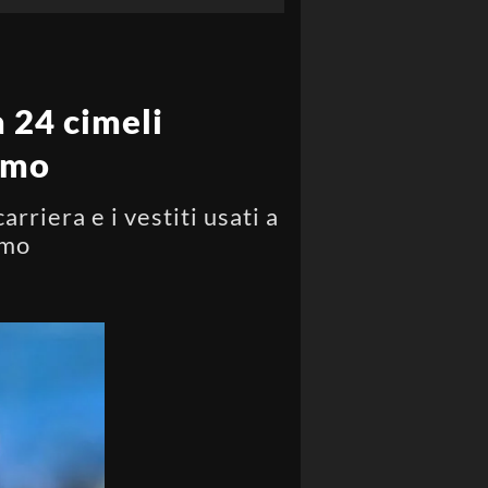
a 24 cimeli
gamo
rriera e i vestiti usati a
amo