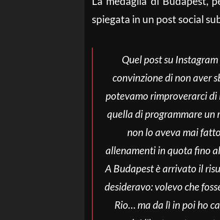
La medaglia di Budapest, pe
spiegata in un post social s
Quel post su Instagram 
convinzione di non aver sb
potevamo rimproverarci di n
quella di programmare un ri
non lo aveva mai fatto
allenamenti in quota fino a
A Budapest è arrivato il ris
desideravo: volevo che fosse 
Rio… ma da lì in poi ho c