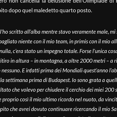
rò non cancella la delusione dell’Olimpiade di
ubito dopo quel maledetto quarto posto.
l’ho scritto all’alba mentre stavo veramente male, mi
agliato niente con il mio team, in primis con il mio 
ulla, c’era stato un impegno totale. Forse l’unica co
tiro in altura – in montagna, a oltre 2000 metri – a ri
 nessuno. E infatti prima dei Mondiali quest’anno l’
lla settimana prima di Budapest.
Io sono grata a quell
ultato che volevo per chiudere il cerchio dei miei 200 s
proprio così il mio ultimo ricordo nel nuoto, da vincitr
apito che avrei dovuto continuare ricercando il mio Sa