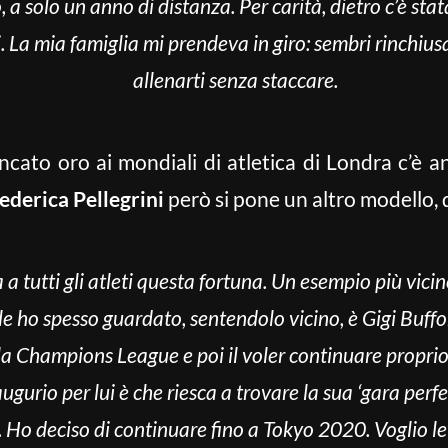
, a solo un anno di distanza. Per carità, dietro c’è sta
i. La mia famiglia mi prendeva in giro: sembri rinchiu
allenarti senza staccare.
cato oro ai mondiali di atletica di Londra c’è 
ederica Pellegrini
però si pone un altro modello, q
 tutti gli atleti questa fortuna. Un esempio più vicino
le ho spesso guardato, sentendolo vicino, è Gigi Buffon
a Champions League e poi il voler continuare proprio 
augurio per lui è che riesca a trovare la sua ‘gara perf
.
Ho deciso di continuare fino a Tokyo 2020. Voglio lev