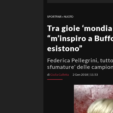
SPORTFAIR
»
NUOTO
Tra gioie ‘mondial
“m’inspiro a Buff
esistono”
Federica Pellegrini, tutto
sfumature' delle campion
di
Giulia Galletta
2 Gen 2018 | 11:53