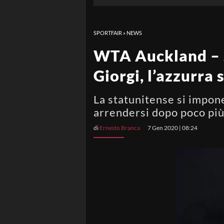
SPORTFAIR
»
NEWS
WTA Auckland – S
Giorgi, l’azzurra 
La statunitense si impone 
arrendersi dopo poco più
di
Ernesto Branca
7 Gen 2020 | 08:24