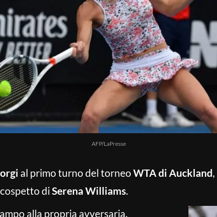
AFP/LaPresse
orgi
al primo turno del torneo
WTA di Auckland
,
 cospetto di
Serena Williams
.
campo alla propria avversaria,