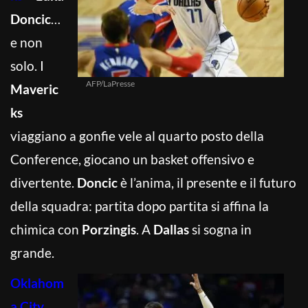
Doncic
…
e non
solo. I
AFP/LaPresse
Maveric
ks
viaggiano a gonfie vele al quarto posto della
Conference, giocano un basket offensivo e
divertente.
Doncic
è l’anima, il presente e il futuro
della squadra: partita dopo partita si affina la
chimica con
Porzingis
. A
Dallas
si sogna in
grande.
Oklahom
a City