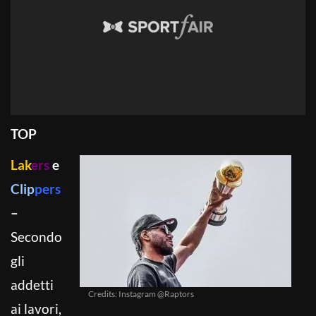
TOP
Lak
ers
e
Clip
pers
–
Secondo
gli
addetti
Credits: Instagram @Raptors
ai lavori,