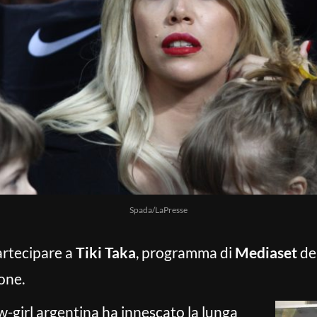
Spada/LaPresse
artecipare a
Tiki Taka
, programma di
Mediaset
del
ione.
w-girl argentina ha innescato la lunga