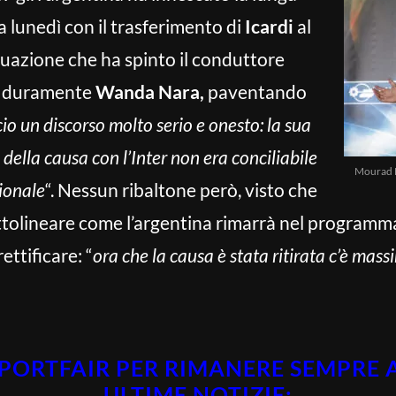
a lunedì con il trasferimento di
Icardi
al
tuazione che ha spinto il conduttore
e duramente
Wanda Nara,
paventando
cio un discorso molto serio e onesto: la sua
 della causa con l’Inter non era conciliabile
Mourad B
ionale
“. Nessun ribaltone però, visto che
sottolineare come l’argentina rimarrà nel program
rettificare: “
ora che la causa è stata ritirata c’è mas
 SPORTFAIR PER RIMANERE SEMPRE
ULTIME NOTIZIE: