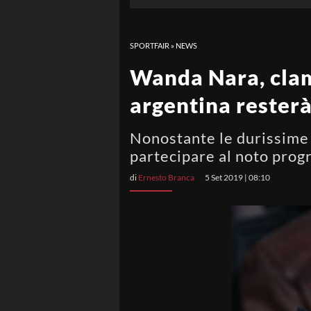
SPORTFAIR
»
NEWS
Wanda Nara, clam
argentina resterà
Nonostante le durissime 
partecipare al noto pro
di
Ernesto Branca
5 Set 2019 | 08:10