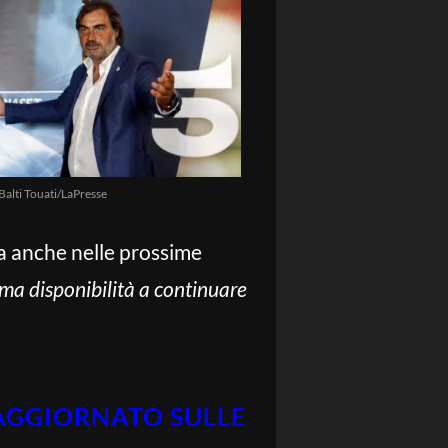
alti Touati/LaPresse
ma anche nelle prossime
sima disponibilità a continuare
 AGGIORNATO SULLE