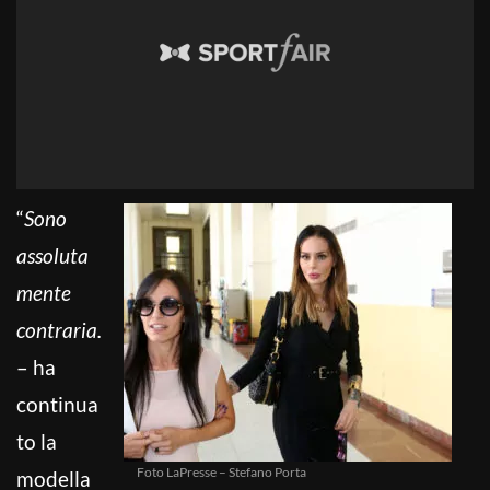
“
Sono
assoluta
mente
contraria.
– ha
continua
to la
Foto LaPresse – Stefano Porta
modella