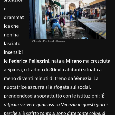
e
drammat
ica che
non ha
Claudio Furlan/LaPresse
lasciato
insensibi
le
Federica Pellegrini
, nata a
Mirano
ma cresciuta
a Spinea, cittadina di 30mila abitanti situata a
meno di venti minuti di treno da
Venezia
. La
nuotatrice azzurra si è sfogata sui social,
prendendosela soprattutto con le istituzioni: ‘
È
difficile scrivere qualcosa su Venezia in questi giorni
perché si è scritto tanto si sono date tante colpe, si