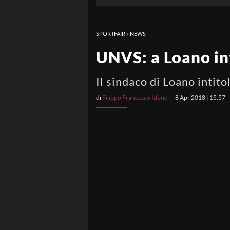
SPORTFAIR
»
NEWS
UNVS: a Loano int
Il sindaco di Loano intit
di
Filippo Francesco Idone
8 Apr 2018 | 15:57