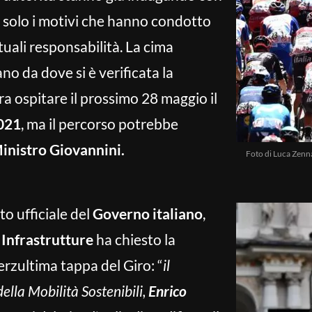
n solo i motivi che hanno condotto
uali responsabilità. La cima
no da dove si è verificata la
a ospitare il prossimo 28 maggio il
2021
, ma il percorso potrebbe
inistro Giovannini.
Foto di Luca Zenn
to ufficiale del
Governo italiano
,
 Infrastrutture
ha chiesto la
erzultima tappa del Giro: “
il
della Mobilità Sostenibili,
Enrico