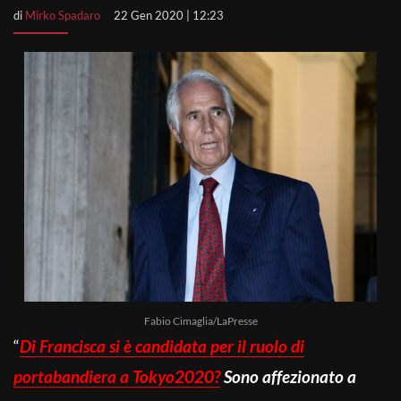
di
Mirko Spadaro
22 Gen 2020 | 12:23
Fabio Cimaglia/LaPresse
“
Di Francisca si è candidata per il ruolo di
portabandiera a Tokyo2020?
Sono affezionato a