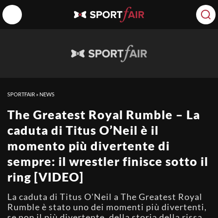
SPORTFAIR
»
NEWS
The Greatest Royal Rumble – La
caduta di Titus O’Neil è il
momento più divertente di
sempre: il wrestler finisce sotto il
ring [VIDEO]
La caduta di Titus O'Neil a The Greatest Royal
Rumble è stato uno dei momenti più divertenti,
se non il più divertente, della storia della rissa