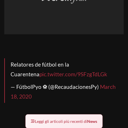
Relatores de fútbol en la
Cuarentena
pic.twitter.com/9SFzgTdLGk
— FútbolPyo ⚽️ (@RecaudacionesPy)
March
18, 2020
Leggi gli articoli più recenti di
News