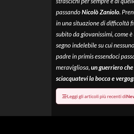
strascichi per sempre e di quell
passando
Nicolò Zaniolo
. Pren
in una situazione di difficoltà f
subito da giovanissimi, come è
segno indelebile su cui nessun
padre in primis essendoci passa
meravigliosa,
un guerriero che 
sciacquatevi la bocca e vergog
Leggi gli articoli più recenti di
Ne