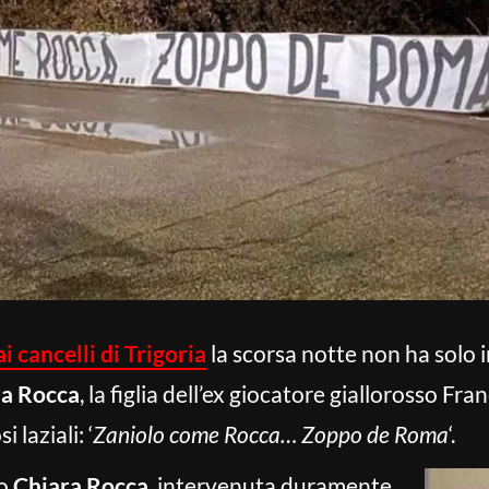
i cancelli di Trigoria
la scorsa notte non ha solo i
ra Rocca
, la figlia dell’ex giocatore giallorosso F
 laziali: ‘
Zaniolo come Rocca… Zoppo de Roma
‘.
to
Chiara Rocca
, intervenuta duramente