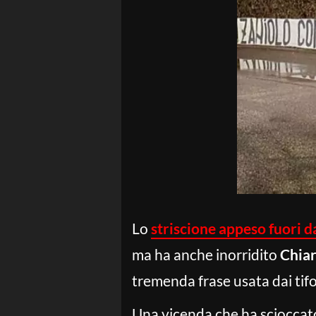
Lo
striscione appeso fuori da
ma ha anche inorridito
Chia
tremenda frase usata dai tifosi
Una vicenda che ha sciocca