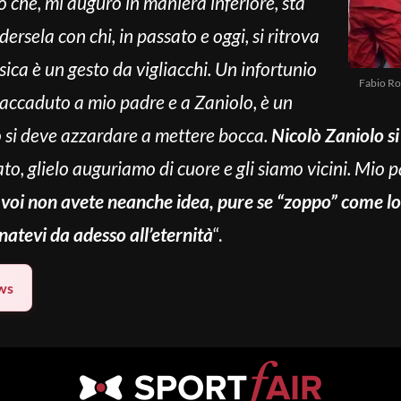
o che, mi auguro in maniera inferiore, sta
dersela con chi, in passato e oggi, si ritrova
isica è un gesto da vigliacchi. Un infortunio
Fabio Ro
 accaduto a mio padre e a Zaniolo, è un
o si deve azzardare a mettere bocca.
Nicolò Zaniolo s
to, glielo auguriamo di cuore e gli siamo vicini. Mio
voi non avete neanche idea, pure se “zoppo” come lo 
natevi da adesso all’eternità
“.
ws