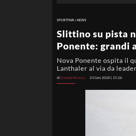
SPORTFAIR
»
NEWS
Slittino su pista 
Ponente: grandi 
Nova Ponente ospita il q
Lanthaler al via da leade
di
Ernesto Branca
23 Gen 2020 | 15:26