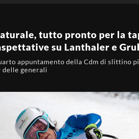
naturale, tutto pronto per la t
aspettative su Lanthaler e Gru
uarto appuntamento della Cdm di slittino p
r delle generali