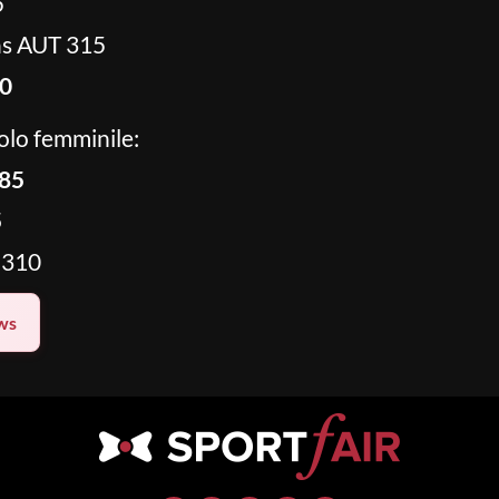
5
s AUT 315
10
olo femminile:
385
5
 310
ws