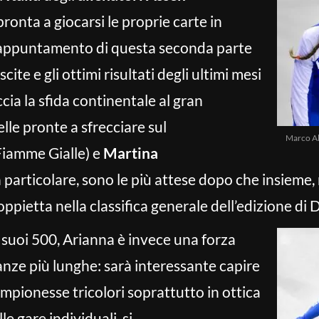
 pronta a giocarsi le proprie carte in
e appuntamento di questa seconda parte
ite e gli ottimi risultati degli ultimi mesi
cia la sfida continentale al gran
lle pronte a sfrecciare sul
Marco Al
Fiamme Gialle) e
Martina
n particolare, sono le più attese dopo che insieme, 
pietta nella classifica generale dell’edizione di 
 suoi 500, Arianna è invece una forza
anze più lunghe: sarà interessante capire
ampionesse tricolori soprattutto in ottica
le gare individuali, si