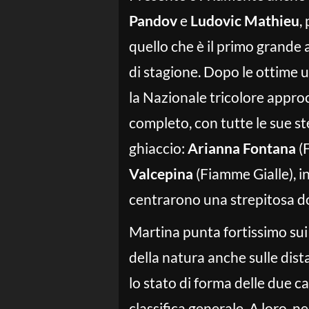
Pandov
e
Ludovic Mathieu
,
quello che è il primo grand
di stagione. Dopo le ottime usc
la Nazionale tricolore approc
completo, con tutte le sue ste
ghiaccio:
Arianna Fontana
(
Valcepina
(Fiamme Gialle), i
centrarono una strepitosa dop
Martina punta fortissimo sui
della natura anche sulle dist
lo stato di forma delle due c
classifica generale. A loro, nel