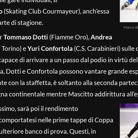
o
(Skating Club Courmayeur), anch’essa
rte di stagione.
Marco Al
er
Tommaso Dotti
(Fiamme Oro),
Andrea
 Torino) e
Yuri Confortola
(C.S. Carabinieri) sulle
apace di arrivare a un passo dal podio in virtù del
na, Dotti e Confortola possono vantare grande es
te con la staffetta, è soltanto alla seconda partec
gna continentale mentre Mascitto addirittura all’e
ssimo, sarà poi il rendimento
 comportatesi nelle prime tappe di Coppa
lteriore banco di prova. Questi, in