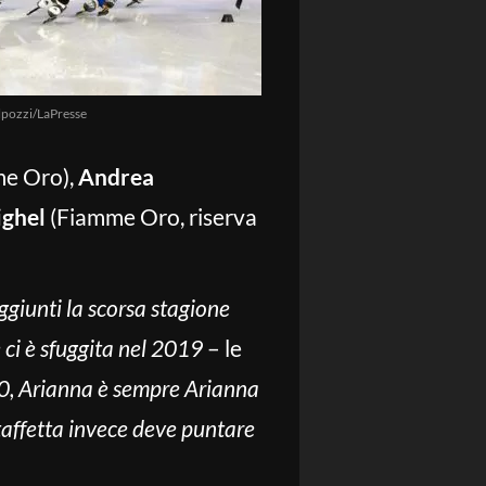
pozzi/LaPresse
e Oro),
Andrea
ighel
(Fiamme Oro, riserva
ggiunti la scorsa stagione
ci è sfuggita nel 2019
– le
00, Arianna è sempre Arianna
staffetta invece deve puntare