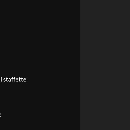
li staffette
e