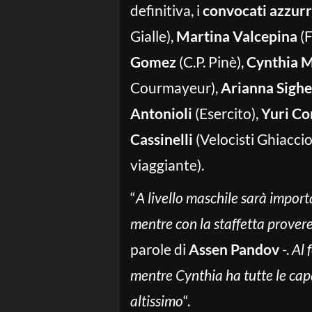
definitiva, i
convocati azzurr
Gialle),
Martina Valcepina
(F
Gomez
(C.P. Pinè),
Cynthia M
Courmayeur),
Arianna Sighe
Antonioli
(Esercito),
Yuri Co
Cassinelli
(Velocisti Ghiaccio
viaggiante).
“
A livello maschile sarà import
mentre con la staffetta prover
parole di
Assen Pandov
-.
Al 
mentre Cynthia ha tutte le capa
altissimo
“.