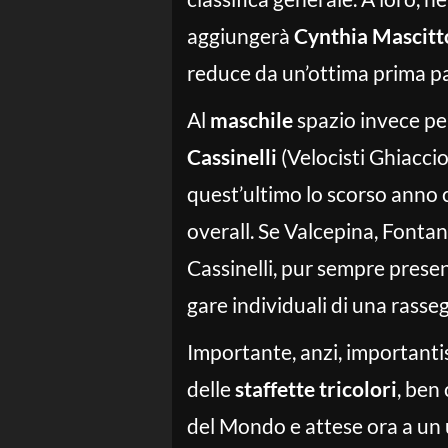
aggiungerà
Cynthia Mascitt
reduce da un’ottima prima pa
Al
maschile
spazio invece p
Cassinelli
(Velocisti Ghiaccio
quest’ultimo lo scorso anno c
overall. Se Valcepina, Fonta
Cassinelli, pur sempre presen
gare individuali di una rasse
Importante, anzi, importanti
delle
staffette tricolori
, ben
del Mondo e attese ora a un u