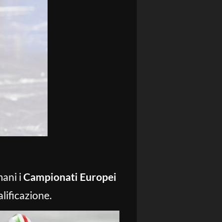
mani i
Campionati Europei
alificazione.