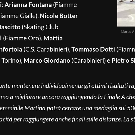
i
:
Arianna Fontana
(Fiamme
iamme Gialle),
Nicole Botter
ascitto
(Skating Club
Marco Al
l
(Fiamme Oro),
Mattia
nfortola
(C.S. Carabinieri),
Tommaso Dotti
(Fiamm
 Torino),
Marco Giordano
(Carabinieri) e
Pietro S
ante mantenere individualmente gli ottimi risultati ra
emo a migliorare ancora raggiungendo la Finale A che 
femminile Martina potrà cercare una medaglia sui 5
cità per raggiungere anche finali sulle distanze. La 