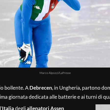
Marco Alpozzi/LaPresse
io bollente. A
Debrecen
, in Ungheria, partono do
ima giornata dedicata alle batterie e ai turni di qu
’
Italia
degli
allenatori Assen