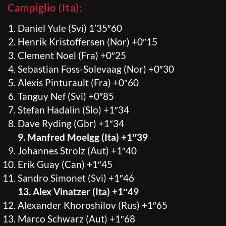
Campiglio (Ita):
Daniel Yule (Svi) 1’35″60
Henrik Kristoffersen (Nor) +0″15
Clement Noel (Fra) +0″25
Sebastian Foss-Solevaag (Nor) +0″30
Alexis Pinturault (Fra) +0″60
Tanguy Nef (Svi) +0″85
Stefan Hadalin (Slo) +1″34
Dave Ryding (Gbr) +1″34
9. Manfred Moelgg (Ita) +1″39
Johannes Strolz (Aut) +1″40
Erik Guay (Can) +1″45
Sandro Simonet (Svi) +1″46
13. Alex Vinatzer (Ita) +1″49
Alexander Khoroshilov (Rus) +1″65
Marco Schwarz (Aut) +1″68