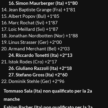
16. Simon Maurberger (Ita) +1″80
Jean Baptiste Grange (Fra) +1″81
Albert Popov (Bul) +1″85
Marc Rochat (Svi) +1″87
Loic Meillard (Svi) +1″87
Jonathan Nordbotten (Nor) +1″88
Linus Strasser (Ger) +2″00
Armand Merchant (Bel) +2″03
24. Riccardo Tonetti (Ita) +2″13
Istok Rodes (Cro) +2″17
26. Giuliano Razzoli (Ita) +2″18
27. Stefano Gross (Ita) +2″60
Dominik Stehle (Ger) +2″96
Tommaso Sala (Ita) non qualificato per la 2a
manche
Fabian Bacher (Ita) non qualificato per la 2a