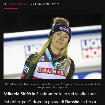
di
Ernesto Branca
27 Gen 2020 | 12:06
39 - Mikaela Shiffrin, sciatrice: 62 vittorie in in Coppa del Mondo nonostante la
sua giovane età - Lapresse
Mikaela Shiffrin
è saldamente in vetta alla start
list del superG dopo la prova di
Bansko
, la terza