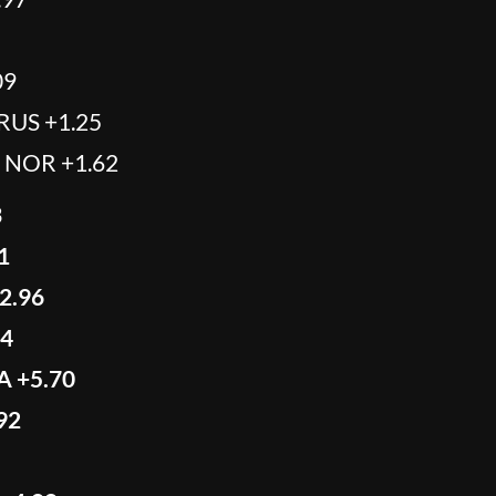
09
RUS +1.25
n NOR +1.62
3
1
2.96
04
A +5.70
92