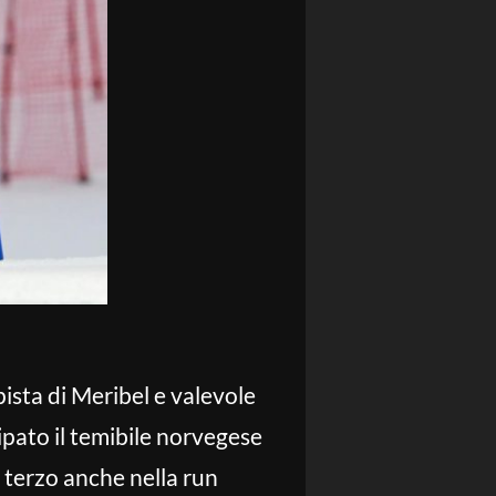
pista di Meribel e valevole
ipato il temibile norvegese
 terzo anche nella run