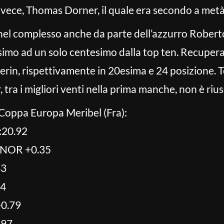
invece, Thomas Dorner, il quale era secondo a metà
nel complesso anche da parte dell’azzurro Robert
esimo ad un solo centesimo dalla top ten. Recupe
erin, rispettivamente in 20esima e 24 posizione. 
ra i migliori venti nella prima manche, non è riu
 Coppa Europa Meribel (Fra):
:20.92
 NOR +0.35
43
64
+0.79
.97