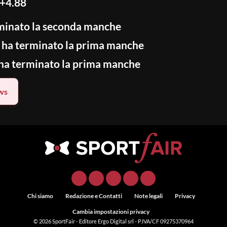
 +4.88
minato la seconda manche
ha terminato la prima manche
ha terminato la prima manche
ws
Chi siamo
Redazione e Contatti
Note legali
Privacy
Cambia impostazioni privacy
© 2026
SportFair
- Editore Ergo Digital srl - P.IVA/CF 09275370964