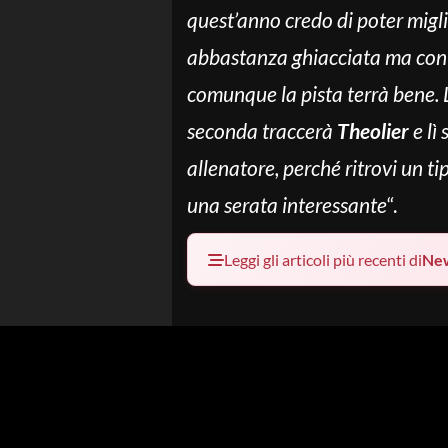
quest’anno credo di poter migli
abbastanza ghiacciata ma con m
comunque la pista terrà bene. L
seconda traccerà
Theolier
e lì
allenatore, perché ritrovi un t
una serata interessante
“.
Leggi gli articoli più recenti di
Ne