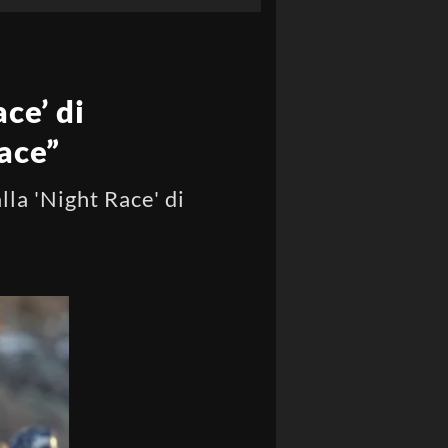
ce’ di
iace”
lla 'Night Race' di