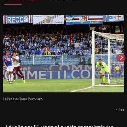
LaPresse/Tano Pecoraro
L
1
/
11
Il duello per l’Europa di questo pomeriggio tra