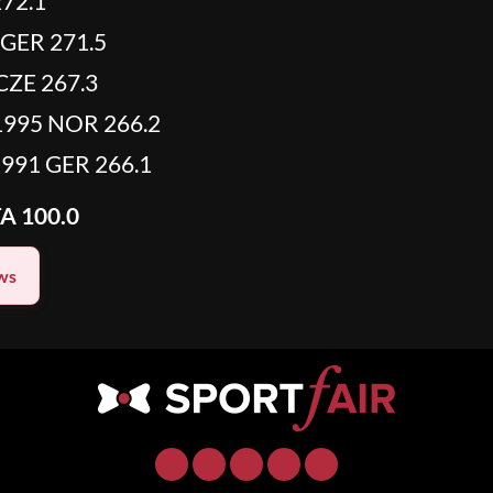
272.1
 GER 271.5
ZE 267.3
1995 NOR 266.2
991 GER 266.1
A 100.0
ws