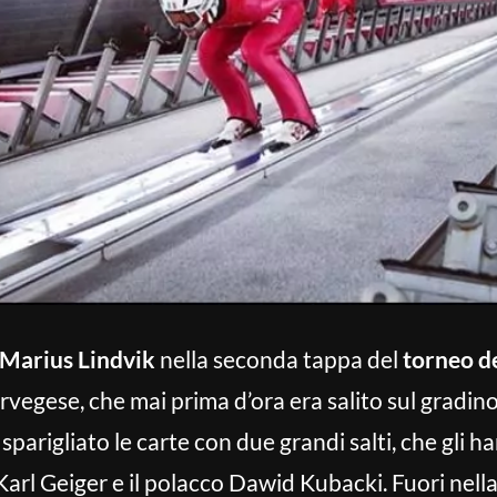
Marius Lindvik
nella seconda tappa del
torneo d
norvegese, che mai prima d’ora era salito sul gradin
parigliato le carte con due grandi salti, che gli 
a Karl Geiger e il polacco Dawid Kubacki. Fuori nel