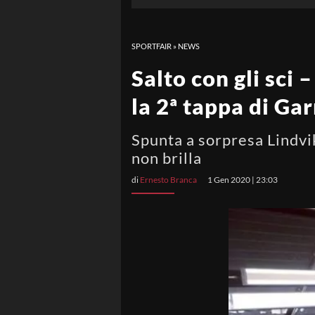
SPORTFAIR
»
NEWS
Salto con gli sci
la 2ª tappa di Ga
Spunta a sorpresa Lindvi
non brilla
di
Ernesto Branca
1 Gen 2020 | 23:03