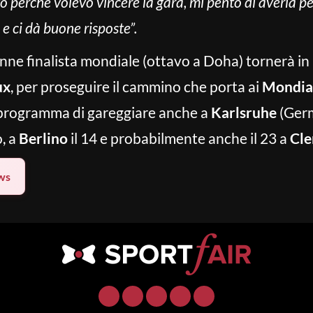
o perché volevo vincere la gara, mi pento di averla per
 e ci dà buone risposte”.
enne finalista mondiale (ottavo a Doha) tornerà i
ux
, per proseguire il cammino che porta ai
Mondial
n programma di gareggiare anche a
Karlsruhe
(Germ
o, a
Berlino
il 14 e probabilmente anche il 23 a
Cle
ws