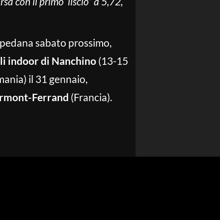
sa con il primo ‘liscio” a 5,72,
n pedana sabato prossimo,
i indoor di Nanchino
(13-15
ania) il 31 gennaio,
rmont-Ferrand
(Francia).