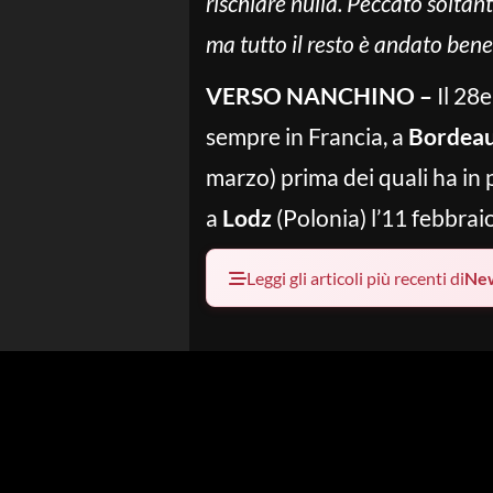
rischiare nulla. Peccato soltant
ma tutto il resto è andato bene
VERSO NANCHINO –
Il 28
sempre in Francia, a
Bordea
marzo) prima dei quali ha i
a
Lodz
(Polonia) l’11 febbrai
Leggi gli articoli più recenti di
Ne