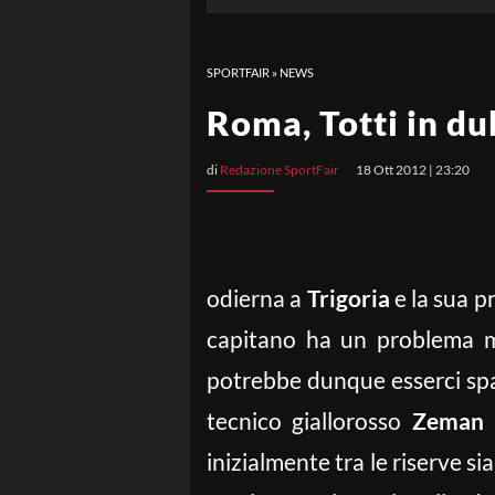
SPORTFAIR
»
NEWS
Roma, Totti in du
di
Redazione SportFair
18 Ott 2012 | 23:20
odierna a
Trigoria
e la sua p
capitano ha un problema mu
potrebbe dunque esserci spa
tecnico giallorosso
Zeman
h
inizialmente tra le riserve si