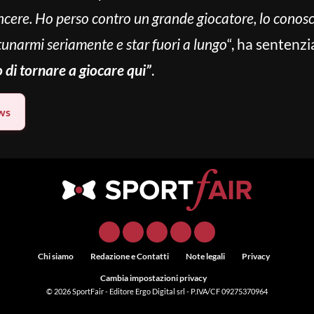
vincere. Ho perso contro un grande giocatore, lo conosc
tunarmi seriamente e star fuori a lungo
“, ha sentenzi
 di tornare a giocare qui”
.
ws
Chi siamo
Redazione e Contatti
Note legali
Privacy
Cambia impostazioni privacy
© 2026
SportFair
- Editore Ergo Digital srl - P.IVA/CF 09275370964