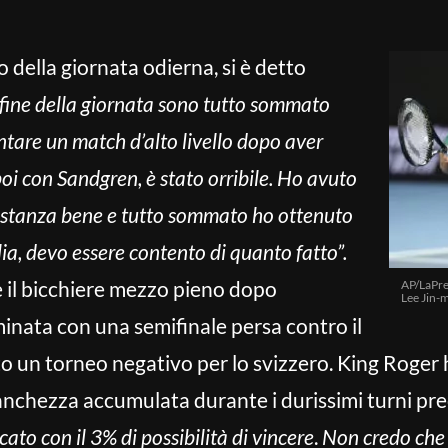
della giornata odierna, si è detto
 fine della giornata sono tutto sommato
ontare un match d’alto livello dopo aver
oi con Sandgren, è stato orribile. Ho avuto
astanza bene e tutto sommato ho ottenuto
lia, devo essere contento di quanto fatto”.
il bicchiere mezzo pieno dopo
AP/LaPre
Lee Jin-
minata con una semifinale persa contro il
o un torneo negativo per lo svizzero. King Roger
anchezza accumulata durante i durissimi turni pre
ato con il 3% di possibilità di vincere
.
Non credo che 