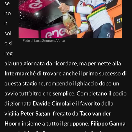
se
no
n
sol
Foto di Luca Zennaro/ Ansa
o si
reg
ala una giornata da ricordare, ma permette alla
Intermarché
di trovare anche il primo successo di
questa stagione, rompendo il ghiaccio dopo un
avvio tutt’altro che semplice. Completano il podio
di giornata
Davide Cimolai
e il favorito della
vigilia
Peter Sagan
, fregato da
Taco van der
Hoorn
insieme a tutto il gruppone.
Filippo Ganna