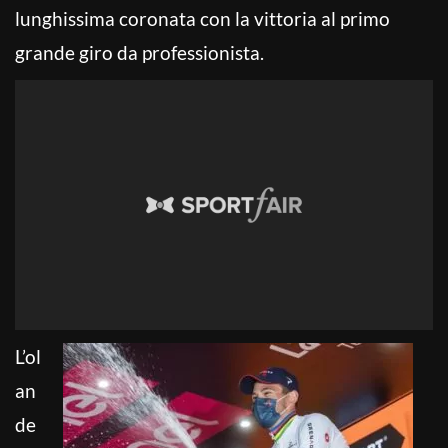
lunghissima coronata con la vittoria al primo
grande giro da professionista.
L’ol
an
de